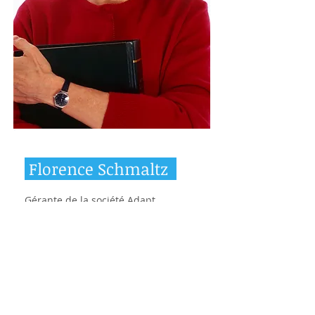
Florence Schmaltz
Gérante de la société Adapt
Propreté.
Adapt Propreté
5 rue des Frères Lumière
34290 Montblanc